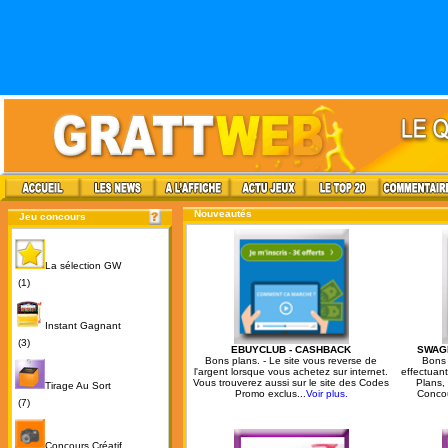
Nouveautés
Jeu concours
La sélection GW
(1)
Instant Gagnant
(3)
EBUYCLUB - CASHBACK
SWAG
Bons plans. - Le site vous reverse de
Bons 
l'argent lorsque vous achetez sur internet.
effectuan
Vous trouverez aussi sur le site des Codes
Plans,
Tirage Au Sort
Promo exclus...
Voir plus.
Concou
(7)
Concours Créatif