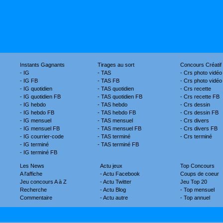
Instants Gagnants
Tirages au sort
Concours Créatif
-
IG
-
TAS
-
Crs photo vidéo
-
IG FB
-
TAS FB
-
Crs photo vidéo
-
IG quotidien
-
TAS quotidien
-
Crs recette
-
IG quotidien FB
-
TAS quotidien FB
-
Crs recette FB
-
IG hebdo
-
TAS hebdo
-
Crs dessin
-
IG hebdo FB
-
TAS hebdo FB
-
Crs dessin FB
-
IG mensuel
-
TAS mensuel
-
Crs divers
-
IG mensuel FB
-
TAS mensuel FB
-
Crs divers FB
-
IG courrier-code
-
TAS terminé
-
Crs terminé
-
IG terminé
-
TAS terminé FB
-
IG terminé FB
Les News
Actu jeux
Top Concours
A l'affiche
-
Actu Facebook
Coups de coeur
Jeu concours A à Z
-
Actu Twitter
Jeu Top 20
Recherche
-
Actu Blog
-
Top mensuel
Commentaire
-
Actu autre
-
Top annuel