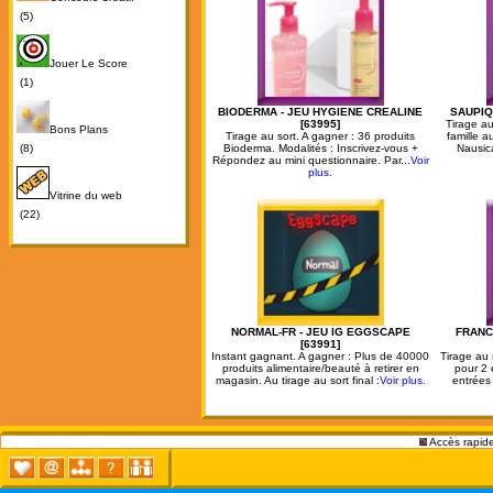
(5)
Jouer Le Score
(1)
BIODERMA - JEU HYGIENE CREALINE
SAUPIQ
[63995]
Tirage au
Bons Plans
Tirage au sort. A gagner : 36 produits
famille 
(8)
Bioderma. Modalités : Inscrivez-vous +
Nausic
Répondez au mini questionnaire. Par...
Voir
plus.
Vitrine du web
(22)
NORMAL-FR - JEU IG EGGSCAPE
FRANC
[63991]
Instant gagnant. A gagner : Plus de 40000
Tirage au 
produits alimentaire/beauté à retirer en
pour 2 
magasin. Au tirage au sort final :
Voir plus.
entrées 
Accès rapide